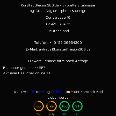
KurStadtRegion360.de - virtuelle Erlebnisse
by: CrashCity.de - photo & design
Dorfstrasse 10
04924 Lausitz
Deutschland
Telefon:
+49 152 06064399
E-Mail:
anfrage@kurstadtregion360.de
Hinweis: Termine bitte nach Anfrage
Besucher gesamt: 44857
Aktuelle Besucher online: 28
K
S
R
360
© 2026
ur
tadt
egion
- im
♥
der Kurstadt Bad
Liebenwerda