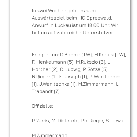
In zwei Wochen geht es zum
Auswärtsspiel beim HC Spreewald.
Anwurf in Luckau ist um 18.00 Uhr. Wir
hoffen auf zahlreiche Unterstützer.
Es spielten: O.Böhme (TW), H.Kreutz (TW),
F. Henkelmann (5), M.Rukszio (8), J.
Horther (2), C. Ludwig, P. Götze (5),
N.Rieger (1), F. Joseph (1), P. Wanitschka
(1), J.Wanitschka (1), M.Zimmermann, L.
Trabandt (7)
Offizielle:
P. Zieris, M. Dielefeld, Ph. Rieger, S. Tiews
M.Zimmermann