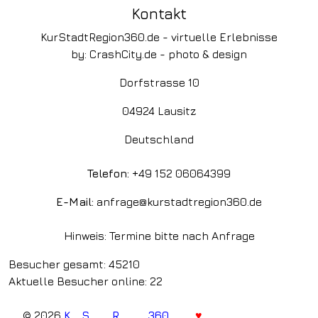
Kontakt
KurStadtRegion360.de - virtuelle Erlebnisse
by: CrashCity.de - photo & design
Dorfstrasse 10
04924 Lausitz
Deutschland
Telefon:
+49 152 06064399
E-Mail:
anfrage@kurstadtregion360.de
Hinweis: Termine bitte nach Anfrage
Besucher gesamt: 45210
Aktuelle Besucher online: 22
© 2026
K
ur
S
tadt
R
egion
360
- im
♥
der Kurstadt Bad