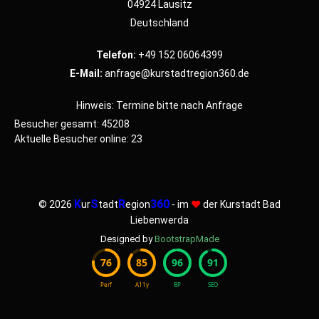
04924 Lausitz
Deutschland
Telefon:
+49 152 06064399
E-Mail:
anfrage@kurstadtregion360.de
Hinweis: Termine bitte nach Anfrage
Besucher gesamt: 45208
Aktuelle Besucher online: 23
K
S
R
360
© 2026
ur
tadt
egion
- im
♥
der Kurstadt Bad
Liebenwerda
Designed by
BootstrapMade